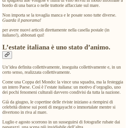
di spaghetti alle vongole e fiumi di vino serviti in modo informale a
bordo di una barca o nelle trattorie affacciate sul mare.
Non importa se la tovaglia manca e le posate sono tutte diverse.
Guarda il panorama!
per avere nuovi articoli direttamente nella casella postale (in
italiano!), abbonati qui!
L’estate italiana è uno stato d’animo.
Un’idea definita collettivamente, inseguita collettivamente e, in un
certo senso, realizzata collettivamente.
Come una Coppa del Mondo: la vince una squadra, ma la festeggia
un intero Paese. Così è l’estate italiana: un motivo d’orgoglio, uno
dei pochi fenomeni culturali davvero condivisi da tutta la nazione.
Già da giugno, le copertine delle riviste iniziano a riempirsi di
celebrità distese sui ponti di megayacht o immortalate mentre si
divertono in riva al mare.
Luglio e agosto scorrono in un susseguirsi di fotografie rubate dai
paparazzi, una scena più invidiabile dell’altra.