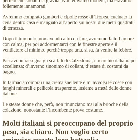
perfetti che sfidano la gravità. Non eravamo modelli, ma eravamo
follemente innamorati.
Avremmo comprato gamberi e cipolle rosse di Tropea, cucinato la
cena dentro casa e mangiato all’aperto sui nostri due metri quadrati
di terrazza.
Dopo il tramonto, non avendo altro da fare, avremmo fatto l’amore
con calma, per poi addormentarci con le finestre aperte e il
ventilatore al minimo, perché troppa aria, si sa, fa venire la febbre.
Passavo in rassegna gli scaffali di Calzedonia, il marchio italiano per
eccellenza: d’inverno sinonimo di collant, d’estate di costumi da
bagno.
In farmacia comprai una crema snellente e mi avvolsi le cosce con
fanghi minerali e pellicola trasparente, insieme a metà delle donne
italiane.
Le stesse donne che, però, non rinunciano mai alla brioche della
colazione, nonostante l’incombente prova costume.
Molti italiani si preoccupano del proprio
peso, sia chiaro. Non voglio certo