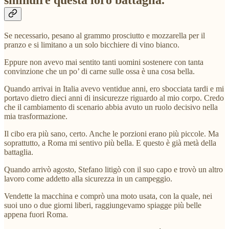
sminuire questa loro battaglia.
Se necessario, pesano al grammo prosciutto e mozzarella per il
pranzo e si limitano a un solo bicchiere di vino bianco.
Eppure non avevo mai sentito tanti uomini sostenere con tanta
convinzione che un po’ di carne sulle ossa è una cosa bella.
Quando arrivai in Italia avevo ventidue anni, ero sbocciata tardi e mi
portavo dietro dieci anni di insicurezze riguardo al mio corpo. Credo
che il cambiamento di scenario abbia avuto un ruolo decisivo nella
mia trasformazione.
Il cibo era più sano, certo. Anche le porzioni erano più piccole. Ma
soprattutto, a Roma mi sentivo più bella. E questo è già metà della
battaglia.
Quando arrivò agosto, Stefano litigò con il suo capo e trovò un altro
lavoro come addetto alla sicurezza in un campeggio.
Vendette la macchina e comprò una moto usata, con la quale, nei
suoi uno o due giorni liberi, raggiungevamo spiagge più belle
appena fuori Roma.